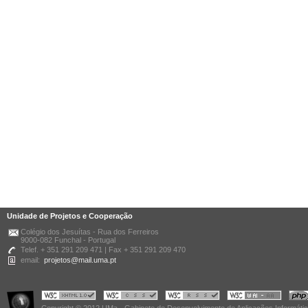
Unidade de Projetos e Cooperação
Colégio dos Jesuítas - Rua dos Ferreiros
9000-082 Funchal - Portugal
Telef. + 351 291 209 471 | Fax + 351 291 209 470
email:
projetos@mail.uma.pt
Copyright © 2012 UMa - Gabinete de Desenvolvimento de Aplicações Informáti