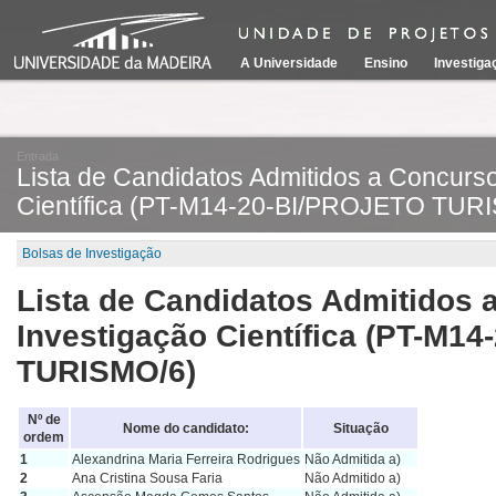
A Universidade
Ensino
Investiga
Entrada
Lista de Candidatos Admitidos a Concurso
Científica (PT-M14-20-BI/PROJETO TUR
Bolsas de Investigação
Lista de Candidatos Admitidos 
Investigação Científica (PT-M1
TURISMO/6)
Nº de
Nome do candidato:
Situação
ordem
1
Alexandrina Maria Ferreira Rodrigues
Não Admitida a)
2
Ana Cristina Sousa Faria
Não Admitido a)