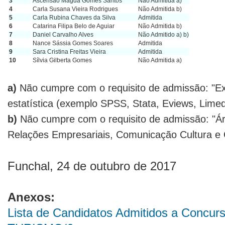
3
Ascensão Magda Gomes Santos
Não Admitida a)
4
Carla Susana Vieira Rodrigues
Não Admitida b)
5
Carla Rubina Chaves da Silva
Admitida
6
Catarina Filipa Belo de Aguiar
Não Admitida b)
7
Daniel Carvalho Alves
Não Admitido a) b)
8
Nance Sássia Gomes Soares
Admitida
9
Sara Cristina Freitas Vieira
Admitida
10
Sílvia Gilberta Gomes
Não Admitida a)
a)
Não cumpre com o requisito de admissão: "Exp
estatística (exemplo SPSS, Stata, Eviews, Limed
b)
Não cumpre com o requisito de admissão: "Áre
Relações Empresariais, Comunicação Cultura e 
Funchal, 24 de outubro de 2017
Anexos:
Lista de Candidatos Admitidos a Conc