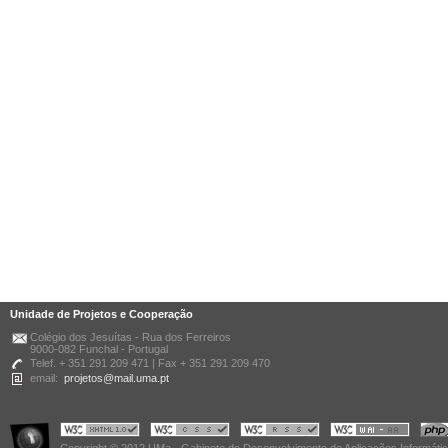
Unidade de Projetos e Cooperação
Colégio dos Jesuítas - Rua dos Ferreiros
9000-082 Funchal - Portugal
Telef. + 351 291 209 471 | Fax + 351 291 209 470
email:
projetos@mail.uma.pt
Copyright © 2012 UMa - Gabinete de Desenvolvimento de Aplicações Informáti