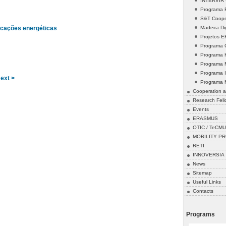
INTERVIR +
Programa
S&T Cooper
Madeira Dig
icações energéticas
Projetos 
Programa 
Programa 
Programa 
Programa 
ext >
Programa 
Cooperation a
Research Fell
Events
ERASMUS
OTIC / TeCMU
MOBILITY P
RETI
INNOVERSIA
News
Sitemap
Useful Links
Contacts
Programs