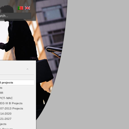
 projects
ts
PRR
PCT- MAC
G III B Projects
07-2013 Projects
14-2020
21-2027
jects