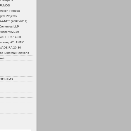
 Projects
 RUMOS
ation Projects
ital Projects
ERA-NET (2007-2011)
Comenius LLP
Horizonte2020
MADEIRA 14-20
Interreg ATLANTIC
MADEIRA 20-30
nd External Relations
ows
ROGRAMS