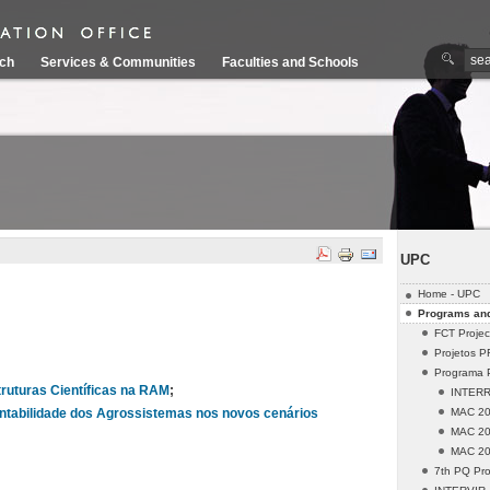
ch
Services & Communities
Faculties and Schools
UPC
Home - UPC
Programs and
FCT Projec
Projetos 
Programa 
uturas Científicas na RAM
;
INTERRE
MAC 20
entabilidade dos Agrossistemas nos novos cenários
MAC 20
MAC 20
7th PQ Pro