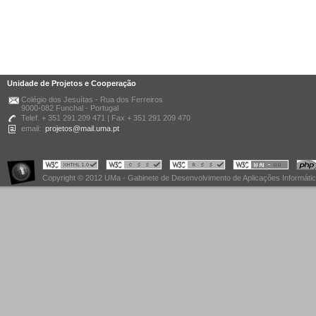
Unidade de Projetos e Cooperação
Colégio dos Jesuítas - Rua dos Ferreiros
9000-082 Funchal - Portugal
Telef. + 351 291 209 471 | Fax + 351 291 209 470
email:
projetos@mail.uma.pt
Copyright © 2012 UMa - Gabinete de Desenvolvimento de Aplicações Informáti