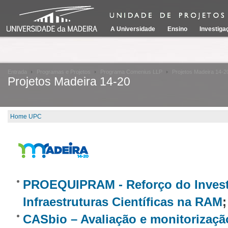
A Universidade
Ensino
Investiga
Entrada
Programas e Projetos
Programa Comenius LLP
Projetos Madeira 14-2
Projetos Madeira 14-20
Home UPC
PROEQUIPRAM - Reforço do Inves
Infraestruturas Científicas na RAM
;
CASbio – Avaliação e monitorizaçã