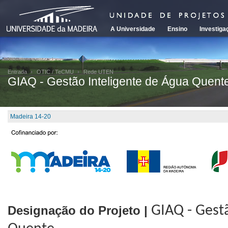
A Universidade
Ensino
Investiga
Entrada
OTIC / TeCMU
Rede UTEN
GIAQ - Gestão Inteligente de Água Quent
Madeira 14-20
Designação do Projeto |
GIAQ - Gest