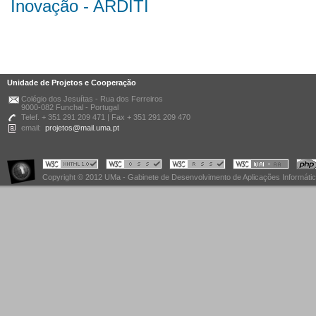
Inovação - ARDITI
Unidade de Projetos e Cooperação
Colégio dos Jesuítas - Rua dos Ferreiros
9000-082 Funchal - Portugal
Telef. + 351 291 209 471 | Fax + 351 291 209 470
email:
projetos@mail.uma.pt
Copyright © 2012 UMa - Gabinete de Desenvolvimento de Aplicações Informáti