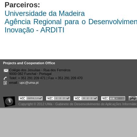
Parceiros:
Universidade da Madeira
Agência Regional para o Desenvolviment
Inovação - ARDITI
Projects and Cooperation Office
Colégio dos Jesuítas - Rua dos Ferreiros
9000-082 Funchal - Portugal
Telef. + 351 291 209 471 | Fax + 351 291 209 470
email:
upc@uma.pt
Copyright © 2012 UMa - Gabinete de Desenvolvimento de Aplicações Informáti