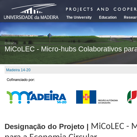
The University
Education
Resear
Entrada
MiCoLEC - Micro-hubs Colaborativos para
Madeira 14-20
Designação do Projeto |
MiCoLEC -
M