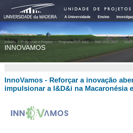
A Universidade
Ensino
Investiga
Entrada
Programas e Projetos
Programa PCT- MAC
MAC 2021-2027
INNO
INNOVAMOS
InnoVamos - Reforçar a inovação abert
impulsionar a I&D&i na Macaronésia e