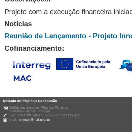
Projeto com a execução financeira inici
Notícias
Reunião de Lançamento - Projeto In
Cofinanciamento:
Unidade de Projetos e Cooperação
Colégio dos Jesuítas - Rua dos Ferreiros
9000-082 Funchal - Portugal
Telef. + 351 291 209 471 | Fax + 351 291 209 470
email:
projetos@mail.uma.pt