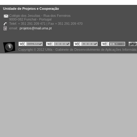
Unidade de Projetos e Cooperação
Colégio dos Jesuítas - Rua dos Ferreiros
9000-082 Funchal - Portugal
Telef. + 351 291 209 471 | Fax + 351 291 209 470
email:
projetos@mail.uma.pt
Copyright © 2012 UMa - Gabinete de Desenvolvimento de Aplicações Informáti