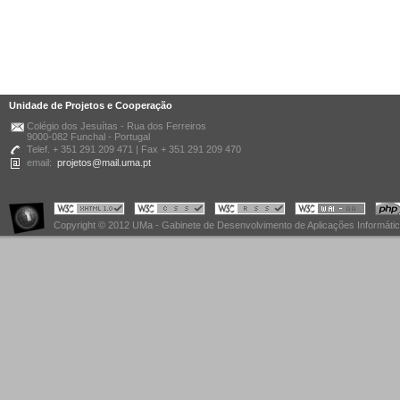
Unidade de Projetos e Cooperação
Colégio dos Jesuítas - Rua dos Ferreiros
9000-082 Funchal - Portugal
Telef. + 351 291 209 471 | Fax + 351 291 209 470
email:
projetos@mail.uma.pt
Copyright © 2012 UMa - Gabinete de Desenvolvimento de Aplicações Informáti