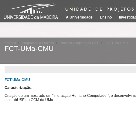
A Universidade
Ensino
Investiga
Entrada
Programas e Projetos
Projetos Cooperação C&T
FCT-UMa-CMU
FCT-UMa-CMU
FCT-UMa-CMU
Caracterização:
Criação de um mestrado em "Interacção Humano-Computador", e desenvolviment
e o LabUSE do CCM da UMa.