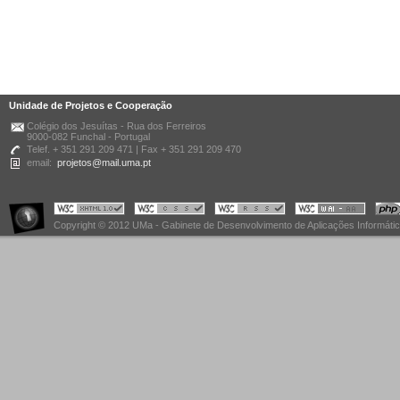
Unidade de Projetos e Cooperação
Colégio dos Jesuítas - Rua dos Ferreiros
9000-082 Funchal - Portugal
Telef. + 351 291 209 471 | Fax + 351 291 209 470
email:
projetos@mail.uma.pt
Copyright © 2012 UMa - Gabinete de Desenvolvimento de Aplicações Informáti