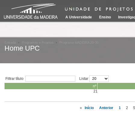
A Universidade
Ensino
Investiga
Entrada
Programas e Projetos
Programa MADEIRA 20-30
Home UPC
Filtrar título
Listar
nº
21
«
Início
Anterior
1
2
S