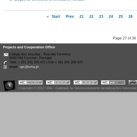
«
Start
Prev
21
22
23
24
25
26
Page 27 of 36
Projects and Cooperation Office
Colégio dos Jesuítas - Rua dos Ferreiros
9000-082 Funchal - Portugal
Telef. + 351 291 209 471 | Fax + 351 291 209 470
email:
upc@uma.pt
Copyright © 2012 UMa - Gabinete de Desenvolvimento de Aplicações Informáti