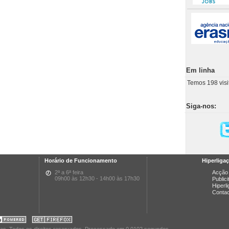
Em linha
Temos 198 visi
Siga-nos:
Horário de Funcionamento
Hiperliga
2ª a 6ª feira
Acção 
09h00 às 12h30 - 14h00 às 17h30
Public
Hiperl
Conta
cas. Todos os direitos reservados. Processado em 0.0102 segundos