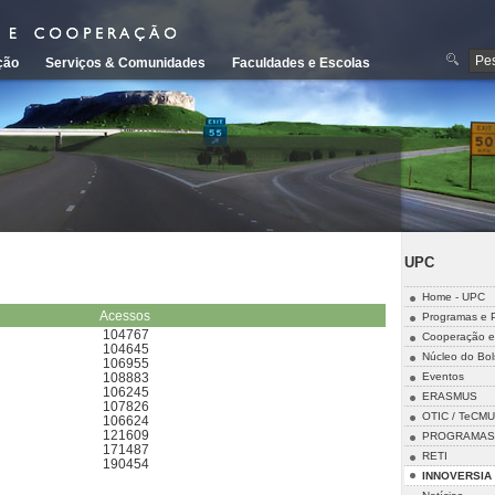
ção
Serviços & Comunidades
Faculdades e Escolas
UPC
Home - UPC
Acessos
Programas e P
104767
Cooperação e
104645
Núcleo do Bol
106955
Eventos
108883
106245
ERASMUS
107826
OTIC / TeCMU
106624
121609
PROGRAMAS 
171487
RETI
190454
INNOVERSIA