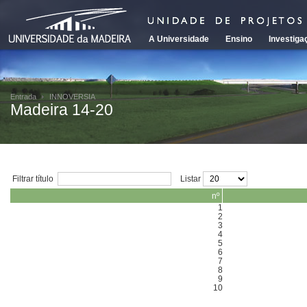
A Universidade
Ensino
Investiga
Entrada
INNOVERSIA
Madeira 14-20
Filtrar título
Listar
nº
1
2
3
4
5
6
7
8
9
10