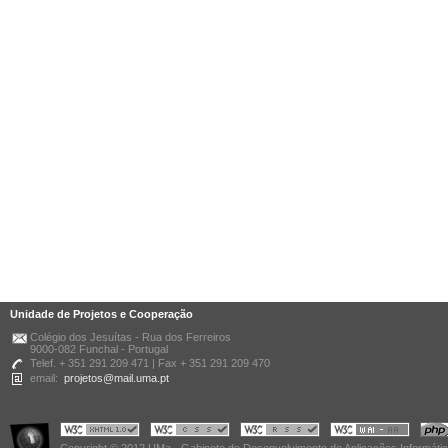
Unidade de Projetos e Cooperação
Colégio dos Jesuítas - Rua dos Ferreiros
9000-082 Funchal - Portugal
Telef. + 351 291 209 471 | Fax + 351 291 209 470
email:
projetos@mail.uma.pt
Copyright © 2012 UMa - Gabinete de Desenvolvimento de Aplicações Informáti