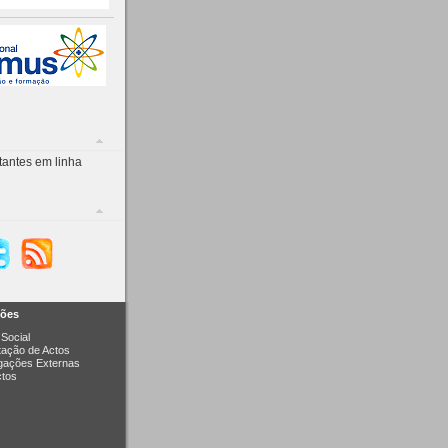
tantes em linha
ções
Social
itação de Actos
igações Externas
ctos