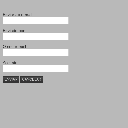
Enviar ao e-mail:
Enviado por:
O seu e-mail:
Assunto:
ENVIAR
CANCELAR