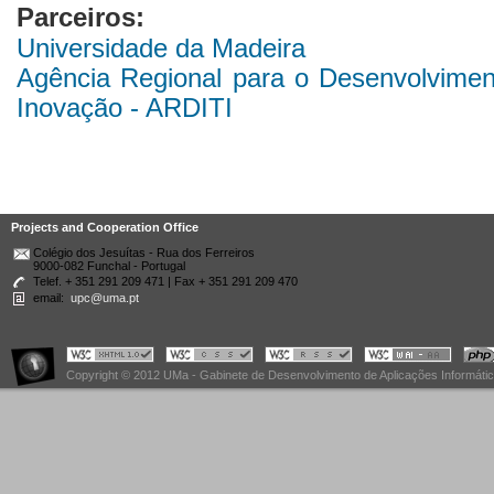
Parceiros:
Universidade da Madeira
Agência Regional para o Desenvolviment
Inovação - ARDITI
Projects and Cooperation Office
Colégio dos Jesuítas - Rua dos Ferreiros
9000-082 Funchal - Portugal
Telef. + 351 291 209 471 | Fax + 351 291 209 470
email:
upc@uma.pt
Copyright © 2012 UMa - Gabinete de Desenvolvimento de Aplicações Informáti