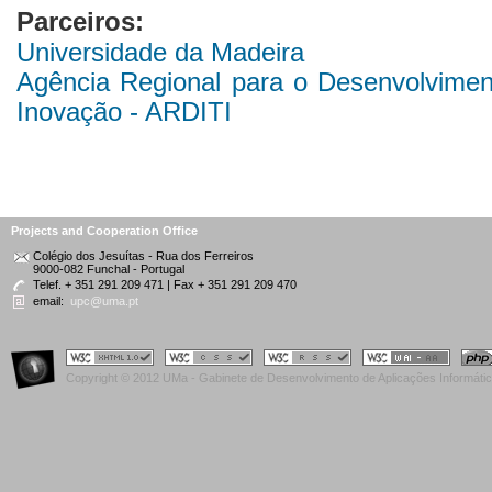
Parceiros:
Universidade da Madeira
Agência Regional para o Desenvolviment
Inovação - ARDITI
Projects and Cooperation Office
Colégio dos Jesuítas - Rua dos Ferreiros
9000-082 Funchal - Portugal
Telef. + 351 291 209 471 | Fax + 351 291 209 470
email:
upc@uma.pt
Copyright © 2012 UMa - Gabinete de Desenvolvimento de Aplicações Informáti