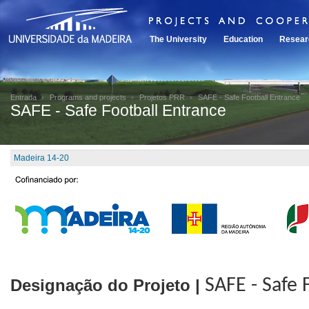
The University
Education
Resear
Entrada
Programs and projects
Projetos PRR
SAFE - Safe Football Entrance
SAFE - Safe Football Entrance
Madeira 14-20
Designação do Projeto |
SAFE - Safe 