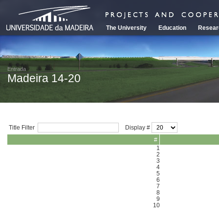
The University
Education
Resear
Entrada
Madeira 14-20
Title Filter
Display #
#
1
2
3
4
5
6
7
8
9
10