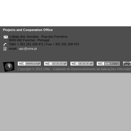
Projects and Cooperation Office
Colégio dos Jesuítas - Rua dos Ferreiros
9000-082 Funchal - Portugal
Telef. + 351 291 209 471 | Fax + 351 291 209 470
email:
upc@uma.pt
Copyright © 2012 UMa - Gabinete de Desenvolvimento de Aplicações Informáti