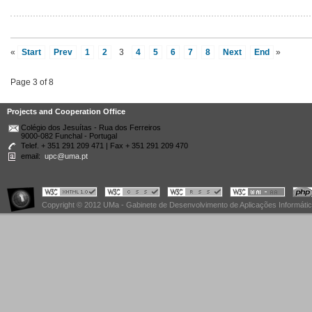
«
Start
Prev
1
2
3
4
5
6
7
8
Next
End
»
Page 3 of 8
Projects and Cooperation Office
Colégio dos Jesuítas - Rua dos Ferreiros
9000-082 Funchal - Portugal
Telef. + 351 291 209 471 | Fax + 351 291 209 470
email:
upc@uma.pt
Copyright © 2012 UMa - Gabinete de Desenvolvimento de Aplicações Informáti