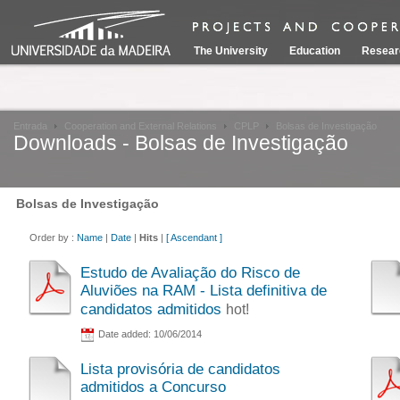
The University
Education
Resear
Entrada
Cooperation and External Relations
CPLP
Bolsas de Investigação
Downloads - Bolsas de Investigação
Bolsas de Investigação
Order by :
Name
|
Date
|
Hits
|
[ Ascendant ]
Estudo de Avaliação do Risco de
Aluviões na RAM - Lista definitiva de
candidatos admitidos
hot!
Date added: 10/06/2014
Lista provisória de candidatos
admitidos a Concurso